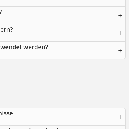
?
uern?
erwendet werden?
nisse