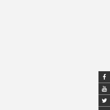


