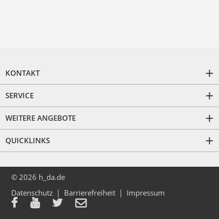
KONTAKT
SERVICE
WEITERE ANGEBOTE
QUICKLINKS
© 2026 h_da.de
Datenschutz
Barrierefreiheit
Impressum



